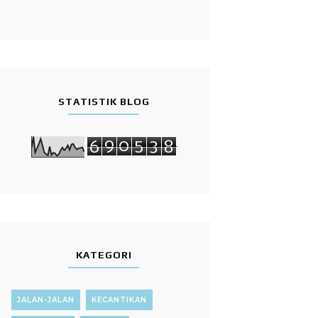
STATISTIK BLOG
6
9
0
5
3
8
KATEGORI
JALAN-JALAN
KECANTIKAN