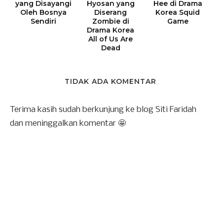
yang Disayangi
Hyosan yang
Hee di Drama
Oleh Bosnya
Diserang
Korea Squid
Sendiri
Zombie di
Game
Drama Korea
All of Us Are
Dead
TIDAK ADA KOMENTAR
Terima kasih sudah berkunjung ke blog Siti Faridah
dan meninggalkan komentar 🤩