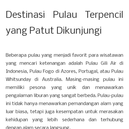
Destinasi Pulau Terpencil
yang Patut Dikunjungi
Beberapa pulau yang menjadi favorit para wisatawan
yang mencari ketenangan adalah Pulau Gili Air di
Indonesia, Pulau Fogo di Azores, Portugal, atau Pulau
Whitsunday di Australia. Masing-masing pulau ini
memiliki pesona yang unik dan menawarkan
pengalaman liburan yang sangat berbeda. Pulau-pulau
ini tidak hanya menawarkan pemandangan alam yang
luar biasa, tetapi juga kesempatan untuk merasakan
kehidupan yang lebih sederhana dan terhubung
dengan alam secara langsung.