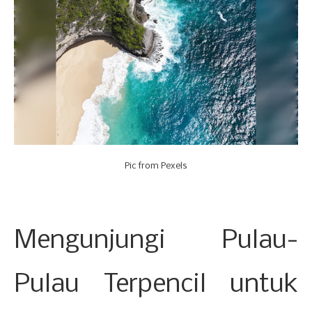
Pic from Pexels
Mengunjungi Pulau-
Pulau Terpencil untuk