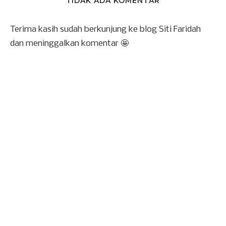
TIDAK ADA KOMENTAR
Terima kasih sudah berkunjung ke blog Siti Faridah
dan meninggalkan komentar 🤩