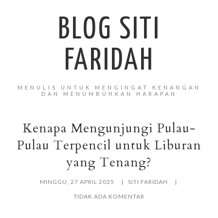
BLOG SITI
FARIDAH
MENULIS UNTUK MENGINGAT KENANGAN
DAN MENUMBUHKAN HARAPAN
Kenapa Mengunjungi Pulau-
Pulau Terpencil untuk Liburan
yang Tenang?
MINGGU, 27 APRIL 2025
SITI FARIDAH
TIDAK ADA KOMENTAR