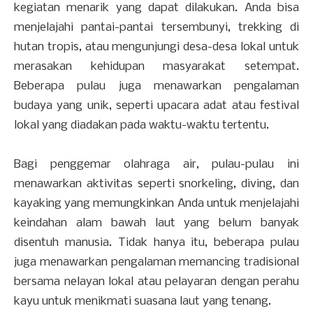
kegiatan menarik yang dapat dilakukan. Anda bisa
menjelajahi pantai-pantai tersembunyi, trekking di
hutan tropis, atau mengunjungi desa-desa lokal untuk
merasakan kehidupan masyarakat setempat.
Beberapa pulau juga menawarkan pengalaman
budaya yang unik, seperti upacara adat atau festival
lokal yang diadakan pada waktu-waktu tertentu.
Bagi penggemar olahraga air, pulau-pulau ini
menawarkan aktivitas seperti snorkeling, diving, dan
kayaking yang memungkinkan Anda untuk menjelajahi
keindahan alam bawah laut yang belum banyak
disentuh manusia. Tidak hanya itu, beberapa pulau
juga menawarkan pengalaman memancing tradisional
bersama nelayan lokal atau pelayaran dengan perahu
kayu untuk menikmati suasana laut yang tenang.