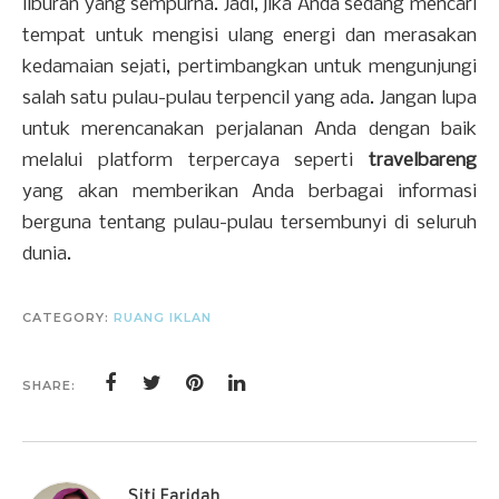
liburan yang sempurna. Jadi, jika Anda sedang mencari
tempat untuk mengisi ulang energi dan merasakan
kedamaian sejati, pertimbangkan untuk mengunjungi
salah satu pulau-pulau terpencil yang ada. Jangan lupa
untuk merencanakan perjalanan Anda dengan baik
melalui platform terpercaya seperti
travelbareng
yang akan memberikan Anda berbagai informasi
berguna tentang pulau-pulau tersembunyi di seluruh
dunia.
CATEGORY:
RUANG IKLAN
SHARE:
Siti Faridah