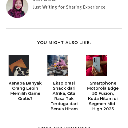
Just Writing for Sharing Experience
YOU MIGHT ALSO LIKE:
Kenapa Banyak
Eksplorasi
Smartphone
Orang Lebih
Snack dari
Motorola Edge
Memilih Game
Afrika, Cita
50 Fusion,
Gratis?
Rasa Tak
Kuda Hitam di
Terduga dari
Segmen Mid-
Benua Hitam
High 2025