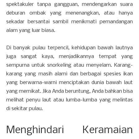
spektakuler tanpa gangguan, mendengarkan suara
deburan ombak yang menenangkan, atau hanya
sekadar bersantai sambil menikmati pemandangan
alam yang luar biasa.
Di banyak pulau terpencil, kehidupan bawah lautnya
juga sangat kaya, menjadikannya tempat yang
sempurna untuk snorkeling atau menyelam. Karang-
karang yang masih alami dan berbagai spesies ikan
yang berwarna-warni menciptakan dunia bawah laut
yang memikat. Jika Anda beruntung, Anda bahkan bisa
melihat penyu laut atau lumba-lumba yang melintas
di sekitar pulau.
Menghindari Keramaian