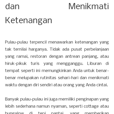
dan Menikmati
Ketenangan
Pulau-pulau terpencil menawarkan ketenangan yang
tak ternilai harganya. Tidak ada pusat perbelanjaan
yang ramai, restoran dengan antrean panjang, atau
hiruk-pikuk turis yang mengganggu. Liburan di
tempat seperti ini memungkinkan Anda untuk benar-
benar melupakan rutinitas sehari-hari dan menikmati
waktu dengan diri sendiri atau orang yang Anda cintai.
Banyak pulau-pulau ini juga memiliki penginapan yang
lebih sederhana namun nyaman, seperti cottage atau
bungalow di tepi pantai, yang memberikan