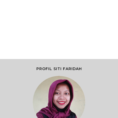
PROFIL SITI FARIDAH