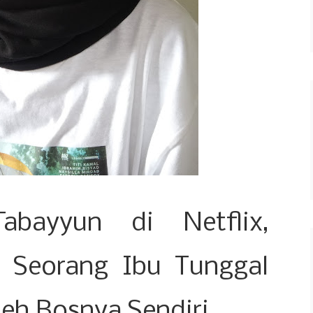
abayyun di Netflix,
p Seorang Ibu Tunggal
leh Bosnya Sendiri