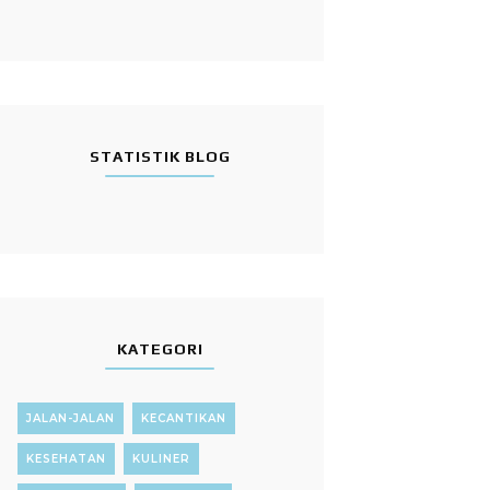
STATISTIK BLOG
KATEGORI
JALAN-JALAN
KECANTIKAN
KESEHATAN
KULINER